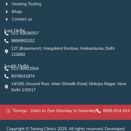
Hearing Testing
Blogs
Contact us
East Delhi
011-43036557
9899955202
127 (Basement), Hargobind Enclave, Karkarduma, Delhi
110092
South Delhi
011-49423504
8076041874
14/185, Ground floor, Main Shivalik Road, Malviya Nagar, New
Delhi 110017
Timings : 10am to 7pm (Monday to Saturday)
8506-814-814
Copyright © Tarang Clinics 2025. All rights reserved. Developed