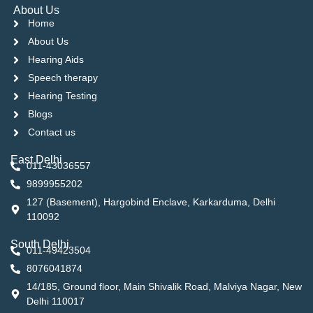
About Us
Home
About Us
Hearing Aids
Speech therapy
Hearing Testing
Blogs
Contact us
East Delhi
011-43036557
9899955202
127 (Basement), Hargobind Enclave, Karkarduma, Delhi
110092
South Delhi
011-49423504
8076041874
14/185, Ground floor, Main Shivalik Road, Malviya Nagar, New
Delhi 110017